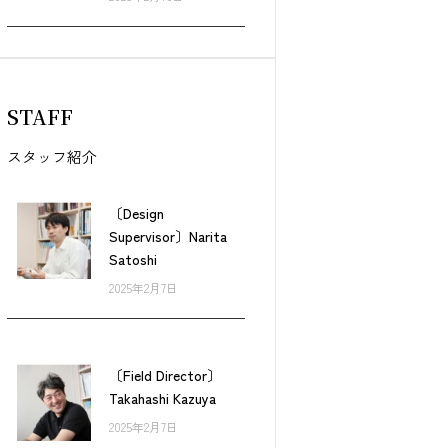
STAFF
スタッフ紹介
〔Design
Supervisor〕Narita
Satoshi
2025年2月7日
〔Field Director〕
Takahashi Kazuya
2025年2月7日