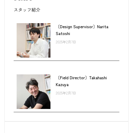
スタッフ紹介
〔Design Supervisor〕Narita
Satoshi
2025年2月7日
〔Field Director〕Takahashi
Kazuya
2025年2月7日