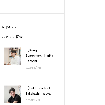
STAFF
スタッフ紹介
〔Design
Supervisor〕Narita
Satoshi
2025年2月7日
〔Field Director〕
Takahashi Kazuya
2025年2月7日